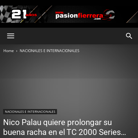
pasionfierrera.com
Home
NACIONALES E INTERNACIONALES
NACIONALES E INTERNACIONALES
Nico Palau quiere prolongar su
buena racha en el TC 2000 Series…