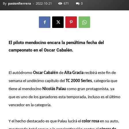
By
pasionfierrera
-
2022-10-21
671
0
El piloto mendocino encara la penúltima fecha del
campeonato en el Oscar Cabalén.
El autódromo
Oscar Cabalén
de
Alta Gracia
recibirá este fin de
semana el undécimo capítulo del
TC 2000 Series
, categoría que
tiene al mendocino
Nicolás Palau
como gran protagonista, ya
que es uno de los ganadores esta temporada, incluso es el último
vencedor en la categoría.
Y el hecho destacado es que Palau lucirá el
color rosa
en su auto,