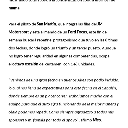
mostrando total apoyo a la concientización contra el
cáncer de
mama
.
Para el piloto de
San Martín
, que integra las filas del
JM
Motorsport
y está al mando de un
Ford Focus
, este fin de
semana buscará repetir el protagonismo que tuvo en las últimas
dos fechas, donde logró un triunfo y un tercer puesto. Aunque
no logró tener regularidad en algunas competencias, ocupa
el
octavo escalón
del certamen, con 146 unidades.
“Venimos de una gran fecha en Buenos Aires con podio incluido,
lo cual nos llena de expectativas para esta fecha en el Cabalén,
donde siempre es un placer correr. Trabajamos mucho con el
equipo para que el auto siga funcionando de la mejor manera y
ojalá podamos repetir. Como siempre agradezco a todos mis
sponsors y mi familia por todo el apoyo”
, afirmó
Nico
.