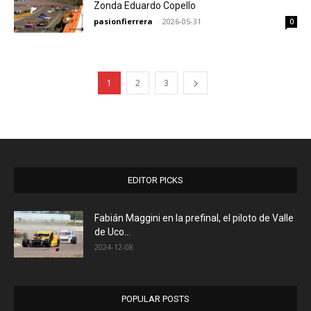
Zonda Eduardo Copello
pasionfierrera
-
2026-05-31
0
1
2
3
EDITOR PICKS
Fabián Maggini en la prefinal, el piloto de Valle
de Uco...
2024-12-08
POPULAR POSTS