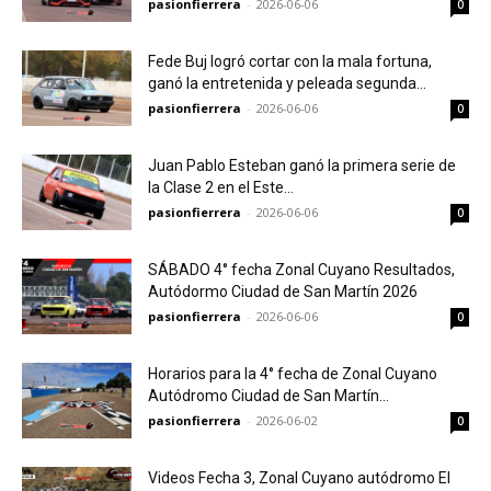
pasionfierrera
-
2026-06-06
0
Fede Buj logró cortar con la mala fortuna,
ganó la entretenida y peleada segunda...
pasionfierrera
-
2026-06-06
0
Juan Pablo Esteban ganó la primera serie de
la Clase 2 en el Este...
pasionfierrera
-
2026-06-06
0
SÁBADO 4° fecha Zonal Cuyano Resultados,
Autódormo Ciudad de San Martín 2026
pasionfierrera
-
2026-06-06
0
Horarios para la 4° fecha de Zonal Cuyano
Autódromo Ciudad de San Martín…
pasionfierrera
-
2026-06-02
0
Videos Fecha 3, Zonal Cuyano autódromo El