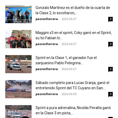
Gonzalo Martínez es el dueño de la cuarta de
la Clase 2, lo escoltaron,...
pasionfierrera
-
2026-06-07
0
Maggini x3 en el sprint, Coky ganó en el Sprint,
su tio Fabian lo...
pasionfierrera
-
2026-06-07
0
Sprint en la Clase 1, el ganador fue el
sanjuanino Pablo Pelegrina…
pasionfierrera
-
2026-06-07
0
Sábado completo para Lucas Granja, ganó el
entretenido Sprint del TC Cuyano en San...
pasionfierrera
-
2026-06-06
0
Sprint a pura adrenalina, Nicolás Peralta ganó
en la Clase 3 en pista,...