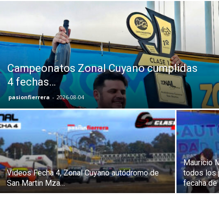
Campeonatos Zonal Cuyano cumplidas
4 fechas…
pasionfierrera
-
2026-08-04
Mauricio M
Videos Fecha 4, Zonal Cuyano autódromo de
todos los 
San Martin Mza…
fecaha de