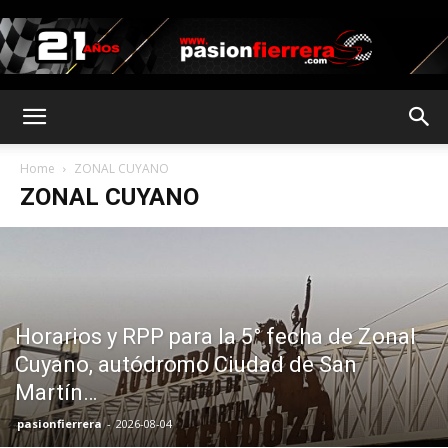
pasionfierrera.com
Home
ZONAL CUYANO
ZONAL CUYANO
Horarios y RPP para la 5° fecha de Zonal
Cuyano, autódromo Ciudad de San
Martín…
pasionfierrera
-
2026-08-04