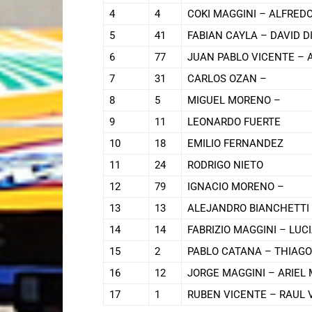
4
4
COKI MAGGINI – ALFRED
5
41
FABIAN CAYLA – DAVID D
6
77
JUAN PABLO VICENTE – 
7
31
CARLOS OZAN –
8
5
MIGUEL MORENO –
9
11
LEONARDO FUERTE
10
18
EMILIO FERNANDEZ
11
24
RODRIGO NIETO
12
79
IGNACIO MORENO –
13
13
ALEJANDRO BIANCHETTI 
14
14
FABRIZIO MAGGINI – LU
15
2
PABLO CATANA – THIAG
16
12
JORGE MAGGINI – ARIEL
17
1
RUBEN VICENTE – RAUL 