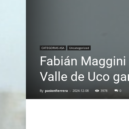
CATEGORIAS ASA
Uncategorized
Fabián Maggini e
Valle de Uco ga
By
pasionfierrera
-
2024-12-08
3978
0