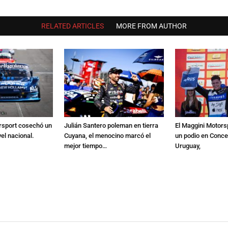
RELATED ARTICLES
MORE FROM AUTHOR
rsport cosechó un
Julián Santero poleman en tierra
El Maggini Motorsp
vel nacional.
Cuyana, el menocino marcó el
un podio en Conce
mejor tiempo…
Uruguay,