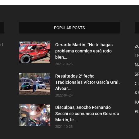
POPULAR POSTS
el
Gerardo Martín: ”No te hagas
Z
problema conmigo está todo
T
bien,...
2021-10-25
N
S
Resultados 2° fecha
Tradicionales Víctor García Gral.
C
Alvear…
K
2022-04-24
K
Disculpas, anoche Fernando
P
Secchi se comunicó con Gerardo
Martín, le...
2021-10-25