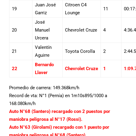
Juan José
Citroen C4
19
11
00:17
Garriz
Lounge
José
20
Manuel
Chevrolet Cruze
4
4:36.
Urcera
Valentín
21
Toyota Corolla
2
2:44.
Aguirre
Bernardo
22
Chevrolet Cruze
1
1:09.
Llaver
Promedio de carrera: 149.368km/h
Record de vta: N°1 (Pernía) en 1m10s895/1000 a
168.080km/h
Auto N°68 (Santero) recargado con 2 puestos por
maniobra peligrosa al N°17 (Rossi).
Auto N°63 (Girolami) recargado con 1 puesto por
maniobra peligrosa al N°68 (Santero).