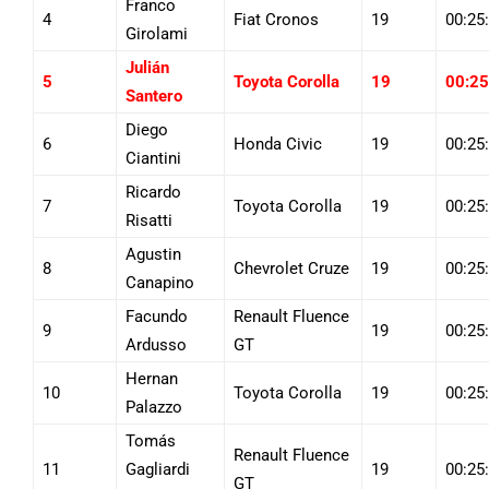
Franco
4
Fiat Cronos
19
00:25
Girolami
Julián
5
Toyota Corolla
19
00:25
Santero
Diego
6
Honda Civic
19
00:25
Ciantini
Ricardo
7
Toyota Corolla
19
00:25
Risatti
Agustin
8
Chevrolet Cruze
19
00:25
Canapino
Facundo
Renault Fluence
9
19
00:25
Ardusso
GT
Hernan
10
Toyota Corolla
19
00:25
Palazzo
Tomás
Renault Fluence
11
Gagliardi
19
00:25
GT