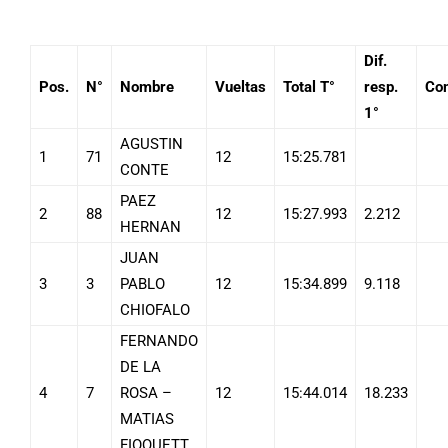
Dif.
Pos.
N°
Nombre
Vueltas
Total T°
resp.
Co
1°
AGUSTIN
1
71
12
15:25.781
CONTE
PAEZ
2
88
12
15:27.993
2.212
HERNAN
JUAN
3
3
PABLO
12
15:34.899
9.118
CHIOFALO
FERNANDO
DE LA
4
7
ROSA –
12
15:44.014
18.233
MATIAS
FIOQUETT