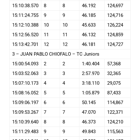
15:10:38.570
8
8
46.192
124,697
15:11:24.755
9
9
46.185
124,716
15:12:10.388
10
10
45.633
126,224
15:12:56.520
11
11
46.132
124,859
15:13:42.701
12
12
46.181
124,727
3 – JUAN PABLO CHIOFALO – TC Juniors
15:00:54.093
2
2
1:40.404
57,368
15:03:52.063
3
3
2:57.970
32,365
15:07:10.173
4
4
3:18.110
29,075
15:08:16.052
5
5
1:05.879
87,433
15:09:06.197
6
6
50.145
114,867
15:09:53.267
7
7
47.070
122,371
15:10:39.640
8
8
46.373
124,210
15:11:29.483
9
9
49.843
115,563