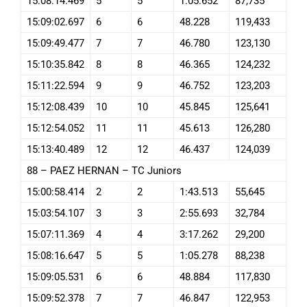
15:08:14.469
5
5
1:05.652
87,735
15:09:02.697
6
6
48.228
119,433
15:09:49.477
7
7
46.780
123,130
15:10:35.842
8
8
46.365
124,232
15:11:22.594
9
9
46.752
123,203
15:12:08.439
10
10
45.845
125,641
15:12:54.052
11
11
45.613
126,280
15:13:40.489
12
12
46.437
124,039
88 – PAEZ HERNAN – TC Juniors
15:00:58.414
2
2
1:43.513
55,645
15:03:54.107
3
3
2:55.693
32,784
15:07:11.369
4
4
3:17.262
29,200
15:08:16.647
5
5
1:05.278
88,238
15:09:05.531
6
6
48.884
117,830
15:09:52.378
7
7
46.847
122,953