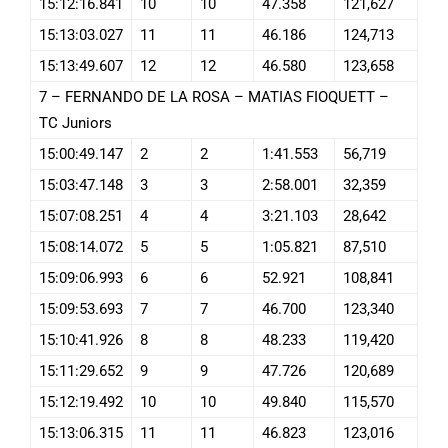
15:12:16.841
10
10
47.358
121,627
15:13:03.027
11
11
46.186
124,713
15:13:49.607
12
12
46.580
123,658
7 – FERNANDO DE LA ROSA – MATIAS FIOQUETT –
TC Juniors
15:00:49.147
2
2
1:41.553
56,719
15:03:47.148
3
3
2:58.001
32,359
15:07:08.251
4
4
3:21.103
28,642
15:08:14.072
5
5
1:05.821
87,510
15:09:06.993
6
6
52.921
108,841
15:09:53.693
7
7
46.700
123,340
15:10:41.926
8
8
48.233
119,420
15:11:29.652
9
9
47.726
120,689
15:12:19.492
10
10
49.840
115,570
15:13:06.315
11
11
46.823
123,016