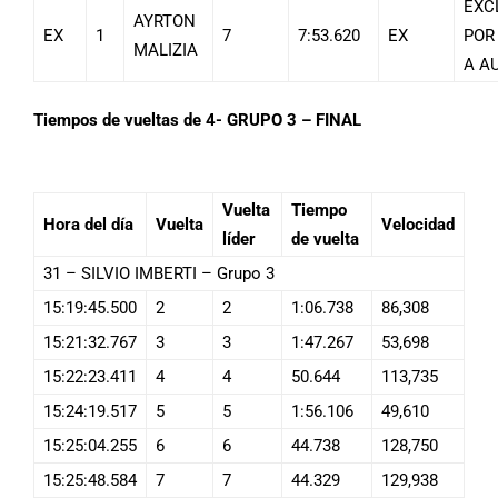
EXC
AYRTON
EX
1
7
7:53.620
EX
POR
MALIZIA
A AU
Tiempos de vueltas de 4- GRUPO 3 – FINAL
Vuelta
Tiempo
Hora del día
Vuelta
Velocidad
líder
de vuelta
31 – SILVIO IMBERTI – Grupo 3
15:19:45.500
2
2
1:06.738
86,308
15:21:32.767
3
3
1:47.267
53,698
15:22:23.411
4
4
50.644
113,735
15:24:19.517
5
5
1:56.106
49,610
15:25:04.255
6
6
44.738
128,750
15:25:48.584
7
7
44.329
129,938