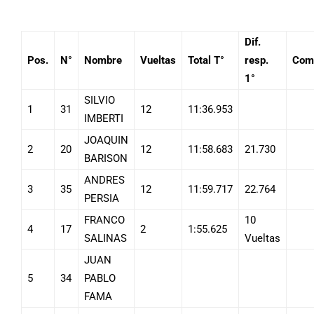
Dif.
Pos.
N°
Nombre
Vueltas
Total T°
resp.
Com
1°
SILVIO
1
31
12
11:36.953
IMBERTI
JOAQUIN
2
20
12
11:58.683
21.730
BARISON
ANDRES
3
35
12
11:59.717
22.764
PERSIA
FRANCO
10
4
17
2
1:55.625
SALINAS
Vueltas
JUAN
5
34
PABLO
FAMA