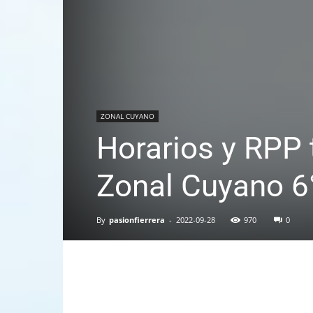
ZONAL CUYANO
Horarios y RPP t
Zonal Cuyano 6°
By
pasionfierrera
-
2022-09-28
970
0