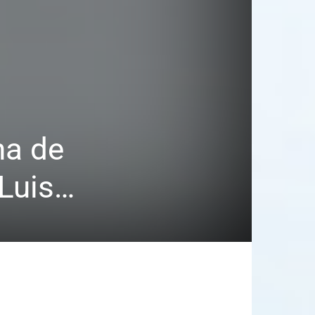
ha de
 Luis…