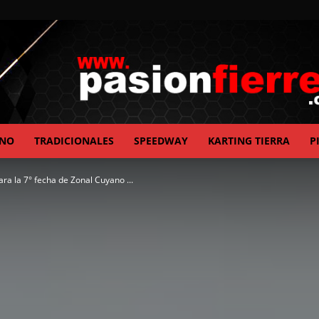
ANO
TRADICIONALES
SPEEDWAY
KARTING TIERRA
P
pasionfierrera.com
ara la 7° fecha de Zonal Cuyano ...