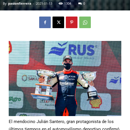
By
pasionfierrera
-
2021-01-13
1304
0
El mendocino Julián Santero, gran protagonista de los
últimos tiempos en el automovilismo deportivo confirmó