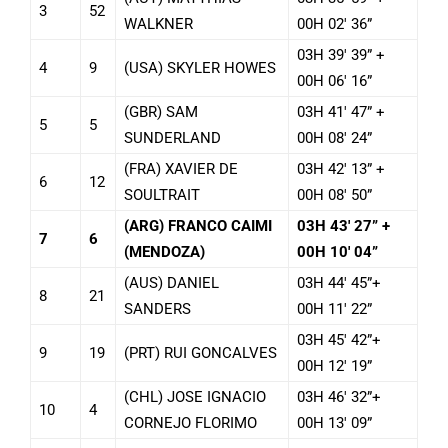
3
52
WALKNER
00H 02′ 36”
03H 39′ 39” +
4
9
(USA) SKYLER HOWES
00H 06′ 16”
(GBR) SAM
03H 41′ 47” +
5
5
SUNDERLAND
00H 08′ 24”
(FRA) XAVIER DE
03H 42′ 13” +
6
12
SOULTRAIT
00H 08′ 50”
(ARG) FRANCO CAIMI
03H 43′ 27” +
7
6
(MENDOZA)
00H 10′ 04”
(AUS) DANIEL
03H 44′ 45”+
8
21
SANDERS
00H 11′ 22”
03H 45′ 42”+
9
19
(PRT) RUI GONCALVES
00H 12′ 19”
(CHL) JOSE IGNACIO
03H 46′ 32”+
10
4
CORNEJO FLORIMO
00H 13′ 09”