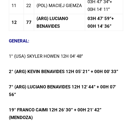
03H 47′ 34”+
11
22
(POL) MACIEJ GIEMZA
00H 14′ 11”
(ARG) LUCIANO
03H 47′ 59”+
12
77
BENAVIDES
00H 14′ 36”
GENERAL:
1° (USA) SKYLER HOWEN 12H 04’ 48’’
2° (ARG) KEVIN BENAVIDES
12H 05′ 21”
+ 00H 00′ 33”
7° (ARG) LUCIANO BENAVIDES
12H 12′ 44”
+ 00H 07′
56”
19° FRANCO CAIMI
12H 26′ 30”
+ 00H 21′ 42”
(MENDOZA)