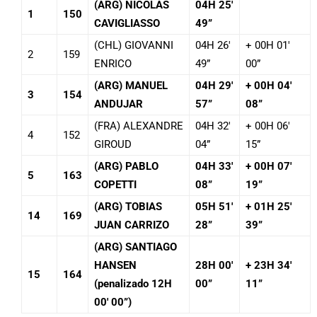
(ARG) NICOLAS
04H 25′
1
150
CAVIGLIASSO
49”
(CHL) GIOVANNI
04H 26′
+ 00H 01′
2
159
ENRICO
49”
00”
(ARG) MANUEL
04H 29′
+ 00H 04′
3
154
ANDUJAR
57”
08”
(FRA) ALEXANDRE
04H 32′
+ 00H 06′
4
152
GIROUD
04”
15”
(ARG) PABLO
04H 33′
+ 00H 07′
5
163
COPETTI
08”
19”
(ARG) TOBIAS
05H 51′
+ 01H 25′
14
169
JUAN CARRIZO
28”
39”
(ARG) SANTIAGO
HANSEN
28H 00′
+ 23H 34′
15
164
(penalizado 12H
00”
11”
00′ 00”)