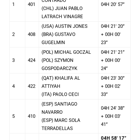
CONTARDO
1
401
04H 20′ 57”
(CHL) JUAN PABLO
LATRACH VINAGRE
(USA) AUSTIN JONES
04H 21′ 20”
2
408
(BRA) GUSTAVO
+ 00H 00′
GUGELMIN
23”
(POL) MICHAL GOCZAL
04H 21′ 21”
3
424
(POL) SZYMON
+ 00H 00′
GOSPODARCZYK
24”
(QAT) KHALIFA AL
04H 23′ 30”
4
422
ATTIYAH
+ 00H 02′
(ITA) PAOLO CECI
33”
(ESP) SANTIAGO
04H 24′ 38”
NAVARRO
5
410
+ 00H 03′
(ESP) MARC SOLA
41”
TERRADELLAS
04H 58′ 17”