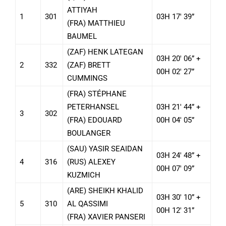
ATTIYAH
1
301
03H 17′ 39”
(FRA) MATTHIEU
BAUMEL
(ZAF) HENK LATEGAN
03H 20′ 06” +
2
332
(ZAF) BRETT
00H 02′ 27”
CUMMINGS
(FRA) STÉPHANE
PETERHANSEL
03H 21′ 44” +
3
302
(FRA) EDOUARD
00H 04′ 05”
BOULANGER
(SAU) YASIR SEAIDAN
03H 24′ 48” +
4
316
(RUS) ALEXEY
00H 07′ 09”
KUZMICH
(ARE) SHEIKH KHALID
03H 30′ 10” +
5
310
AL QASSIMI
00H 12′ 31”
(FRA) XAVIER PANSERI