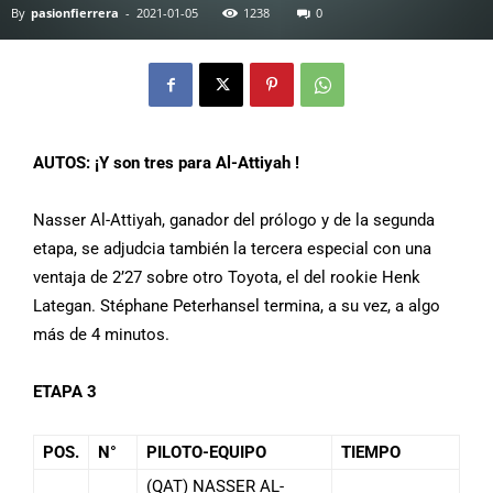
By
pasionfierrera
-
2021-01-05
1238
0
AUTOS:
¡Y son tres para Al-Attiyah !
Nasser Al-Attiyah, ganador del prólogo y de la segunda
etapa, se adjudcia también la tercera especial con una
ventaja de 2’27 sobre otro Toyota, el del rookie Henk
Lategan. Stéphane Peterhansel termina, a su vez, a algo
más de 4 minutos.
ETAPA 3
POS.
N°
PILOTO-EQUIPO
TIEMPO
(QAT) NASSER AL-