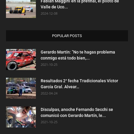
Fabián Maggini en la prefinal, el piloto de
Valle de Uco...
2024-12-08
POPULAR POSTS
Gerardo Martín: ”No te hagas problema
conmigo está todo bien,...
2021-10-25
Resultados 2° fecha Tradicionales Víctor
García Gral. Alvear…
2022-04-24
Disculpas, anoche Fernando Secchi se
comunicó con Gerardo Martín, le...
2021-10-25