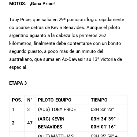
MOTOS: ¡Gana Price!
Toby Price, que salía en 29ª posición, logró rápidamente
colocarse detrás de Kevin Benavides. Aunque el piloto
argentino aguantó a la cabeza los primeros 262
kilómetros, finalmente debe contentarse con un bonito
segundo puesto, a poco más de un minuto del
australiano, que suma en Ad-Dawasir su 13ª victoria de
especial.
ETAPA
3
POS.
N°
PILOTO-EQUIPO
TIEMPO
1
3
(AUS) TOBY PRICE
03H 33′ 23”
(ARG) KEVIN
03H 34′ 39” +
2
47
BENAVIDES
00H 01′ 16”
(AUT) MATTHIAS
03H 35′ 59” +