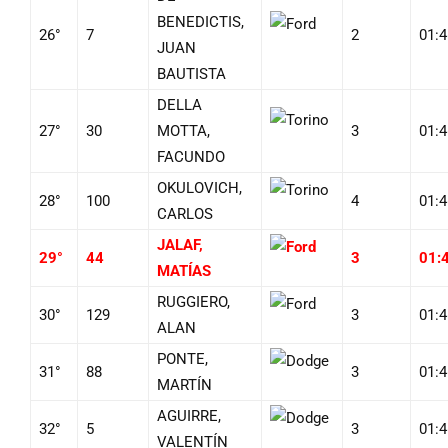
BENEDICTIS,
26°
7
2
01:4
JUAN
BAUTISTA
DELLA
27°
30
MOTTA,
3
01:4
FACUNDO
OKULOVICH,
28°
100
4
01:4
CARLOS
JALAF,
29°
44
3
01:
MATÍAS
RUGGIERO,
30°
129
3
01:4
ALAN
PONTE,
31°
88
3
01:4
MARTÍN
AGUIRRE,
32°
5
3
01:4
VALENTÍN