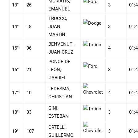
MORIATIS,
13°
26
3
01:4
EMANUEL
TRUCCO,
14°
18
JUAN
3
01:4
MARTÍN
BENVENUTI,
15°
96
4
01:4
JUAN CRUZ
PONCE DE
16°
21
LEÓN,
3
01:4
GABRIEL
LEDESMA,
17°
10
4
01:4
CHRISTIAN
GINI,
18°
33
3
01:4
ESTEBAN
ORTELLI,
19°
107
3
01:4
GUILLERMO