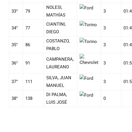
NOLESI,
33°
79
3
01:4
MATHÍAS
CIANTINI,
34°
77
3
01:4
DIEGO
COSTANZO,
35°
86
3
01:4
PABLO
CAMPANERA,
36°
91
3
01:5
LAUREANO
SILVA, JUAN
37°
111
3
01:5
MANUEL
DI PALMA,
38°
138
0
LUIS JOSÉ