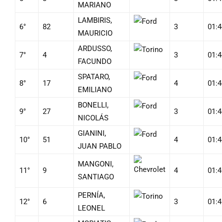
MARIANO
LAMBIRIS,
6°
82
3
01:4
MAURICIO
ARDUSSO,
7°
4
3
01:4
FACUNDO
SPATARO,
8°
17
4
01:4
EMILIANO
BONELLI,
9°
27
3
01:4
NICOLÁS
GIANINI,
10°
51
4
01:4
JUAN PABLO
MANGONI,
11°
9
4
01:4
SANTIAGO
PERNÍA,
12°
6
3
01:4
LEONEL