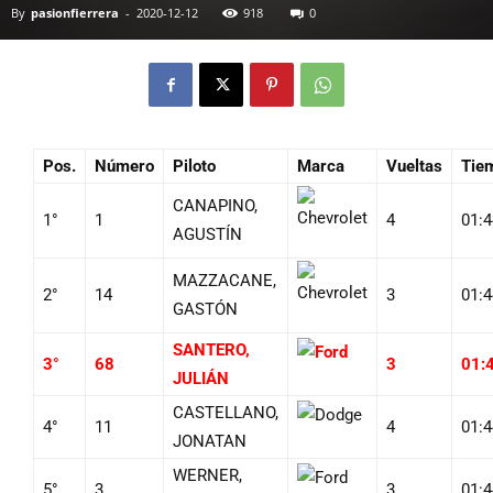
By
pasionfierrera
-
2020-12-12
918
0
Pos.
Número
Piloto
Marca
Vueltas
Tie
CANAPINO,
1°
1
4
01:4
AGUSTÍN
MAZZACANE,
2°
14
3
01:4
GASTÓN
SANTERO,
3°
68
3
01:
JULIÁN
CASTELLANO,
4°
11
4
01:4
JONATAN
WERNER,
5°
3
3
01:4