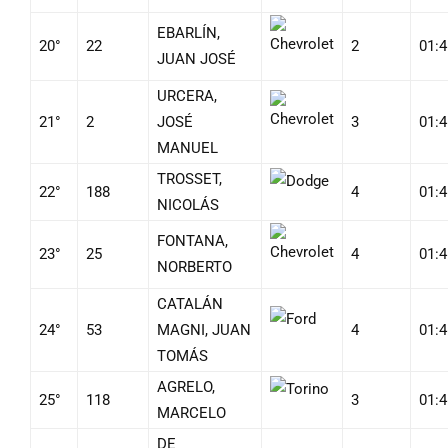
EBARLÍN,
20°
22
2
01:4
JUAN JOSÉ
URCERA,
21°
2
JOSÉ
3
01:4
MANUEL
TROSSET,
22°
188
4
01:4
NICOLÁS
FONTANA,
23°
25
4
01:4
NORBERTO
CATALÁN
24°
53
MAGNI, JUAN
4
01:4
TOMÁS
AGRELO,
25°
118
3
01:4
MARCELO
DE