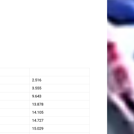
2.516
3.555
9.643
13.878
14.105
14.727
15.029