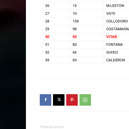
26
15
M.LESTON
27
10
VA?O
28
153
COLLODORO
29
98
COSTAMAGN
30
50
VITAR
31
83
FONTANA
32
66
GUISCI
33
69
CALDERON
Previous article