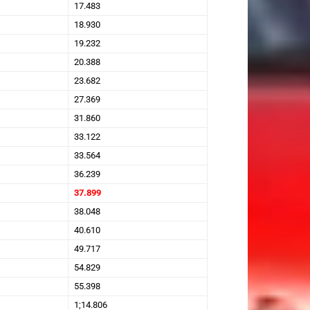
17.483
18.930
19.232
20.388
23.682
27.369
31.860
33.122
33.564
36.239
37.899
38.048
40.610
49.717
54.829
55.398
1;14.806