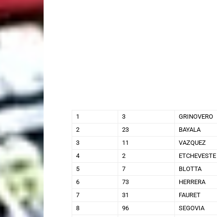
1
3
GRINOVERO
2
23
BAYALA
3
11
VAZQUEZ
4
2
ETCHEVESTE
5
7
BLOTTA
6
73
HERRERA
7
31
FAURET
8
96
SEGOVIA