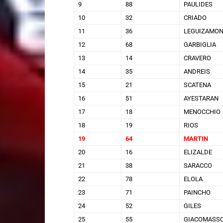
9
88
PAULIDES
10
32
CRIADO
11
36
LEGUIZAMO
12
68
GARBIGLIA
13
14
CRAVERO
14
35
ANDREIS
15
21
SCATENA
16
51
AYESTARAN
17
18
MENOCCHIO
18
19
RIOS
19
64
MARTIN
20
16
ELIZALDE
21
38
SARACCO
22
78
ELOLA
23
71
PAINCHO
24
52
GILES
25
55
GIACOMASS