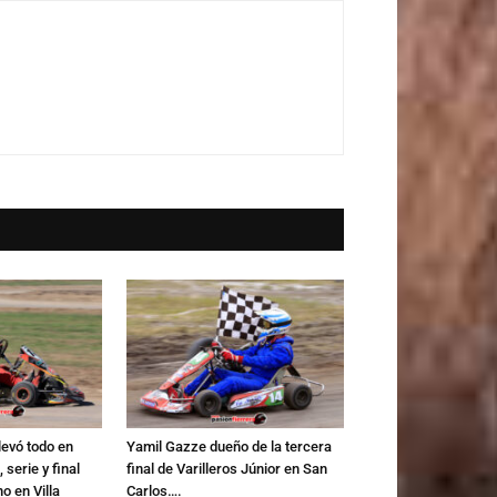
levó todo en
Yamil Gazze dueño de la tercera
 serie y final
final de Varilleros Júnior en San
o en Villa
Carlos….