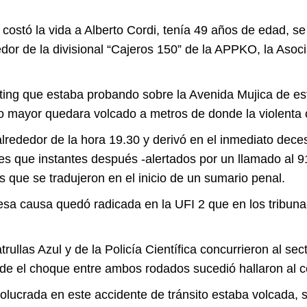
ostó la vida a Alberto Cordi, tenía 49 años de edad, se
or de la divisional “Cajeros 150” de la APPKO, la Asoci
arting que estaba probando sobre la Avenida Mujica de e
 mayor quedara volcado a metros de donde la violenta co
r alrededor de la hora 19.30 y derivó en el inmediato deces
es que instantes después -alertados por un llamado al 91
 que se tradujeron en el inicio de un sumario penal.
sa causa quedó radicada en la UFI 2 que en los tribunal
llas Azul y de la Policía Científica concurrieron al sect
de el choque entre ambos rodados sucedió hallaron al co
volucrada en este accidente de tránsito estaba volcada,