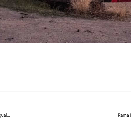
igual…
Rama K