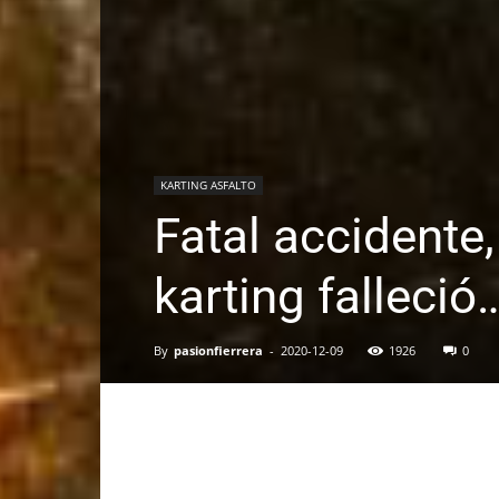
KARTING ASFALTO
Fatal accidente
karting falleció
By
pasionfierrera
-
2020-12-09
1926
0