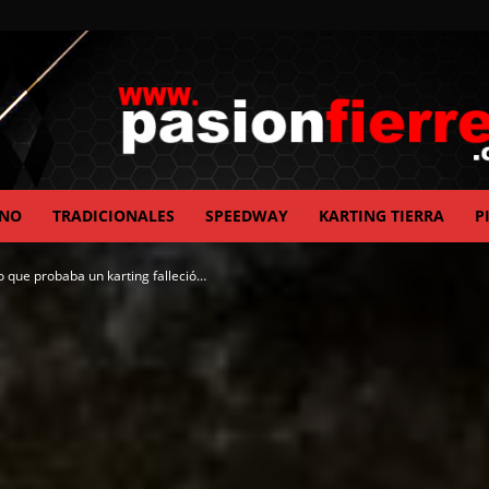
ANO
TRADICIONALES
SPEEDWAY
KARTING TIERRA
P
pasionfierrera.com
to que probaba un karting falleció…