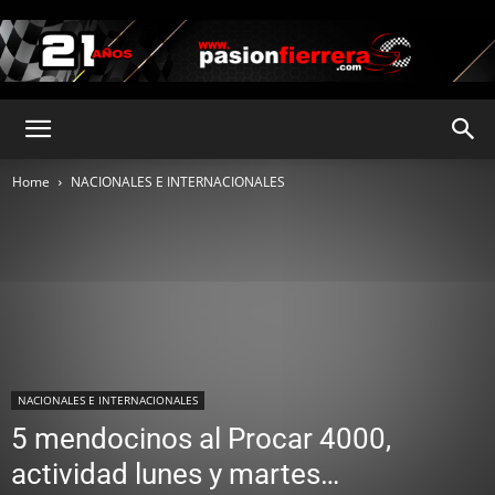
pasionfierrera.com
Home
NACIONALES E INTERNACIONALES
NACIONALES E INTERNACIONALES
5 mendocinos al Procar 4000,
actividad lunes y martes…