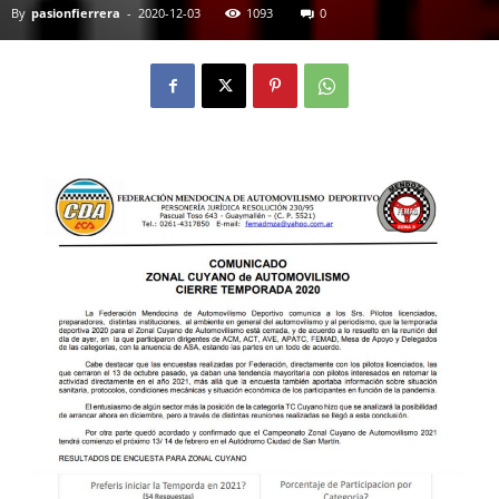
By
pasionfierrera
-
2020-12-03
1093
0