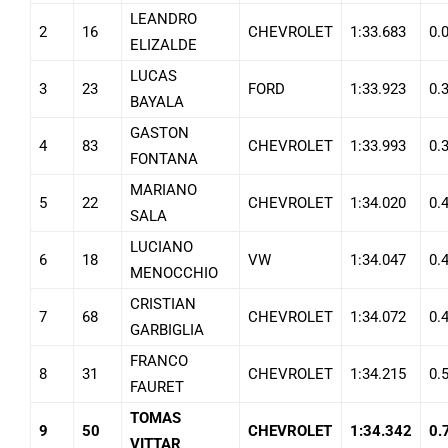
LEANDRO
2
16
CHEVROLET
1:33.683
0.
ELIZALDE
LUCAS
3
23
FORD
1:33.923
0.
BAYALA
GASTON
4
83
CHEVROLET
1:33.993
0.
FONTANA
MARIANO
5
22
CHEVROLET
1:34.020
0.
SALA
LUCIANO
6
18
VW
1:34.047
0.
MENOCCHIO
CRISTIAN
7
68
CHEVROLET
1:34.072
0.
GARBIGLIA
FRANCO
8
31
CHEVROLET
1:34.215
0.
FAURET
TOMAS
9
50
CHEVROLET
1:34.342
0.
VITTAR