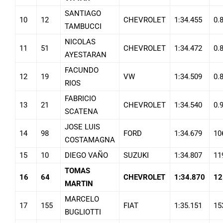
SANTIAGO
10
12
CHEVROLET
1:34.455
0.
TAMBUCCI
NICOLAS
11
51
CHEVROLET
1:34.472
0.
AYESTARAN
FACUNDO
12
19
VW
1:34.509
0.
RIOS
FABRICIO
13
21
CHEVROLET
1:34.540
0.
SCATENA
JOSE LUIS
14
98
FORD
1:34.679
10
COSTAMAGNA
15
10
DIEGO VAÑO
SUZUKI
1:34.807
11
TOMAS
16
64
CHEVROLET
1:34.870
12
MARTIN
MARCELO
17
155
FIAT
1:35.151
15
BUGLIOTTI