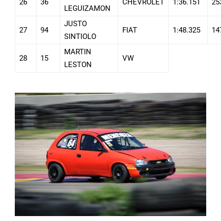
26
36
CHEVROLET
1:36.151
25
LEGUIZAMON
JUSTO
27
94
FIAT
1:48.325
14
SINTIOLO
MARTIN
28
15
VW
LESTON