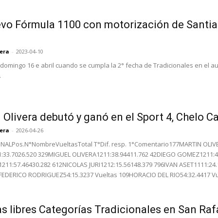
vo Fórmula 1100 con motorización de Santiago
rera
-
2023-04-10
 domingo 16 e abril cuando se cumpla la 2° fecha de Tradicionales en el au
.
 Olivera debutó y ganó en el Sport 4, Chelo Cat
rera
-
2026-04-26
FINALPos.N°NombreVueltasTotal T°Dif. resp. 1°Comentario177MARTIN OLI
1:33.7026.520 329MIGUEL OLIVERA1211:38.94411.762 42DIEGO GOMEZ1211:4
11:57.46430.282 612NICOLAS JURI1212:15.56148.379 796IVAN ASET1111:24
3FEDERICO RODRIGUEZ54:15.3237 Vueltas 109HORACIO DEL RIO54:32.4417 V
s libres Categorías Tradicionales en San Raf