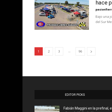
hace p
pasionfier
Bajo una j
del Sur Me
...
1
2
3
96
EDITOR PICKS
Fabián Maggini en la prefinal, e