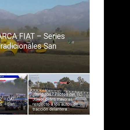
CA FIAT – Series
Tradicionales San
¿Divididos? Pilotos del TC
2 – CAT.
Júnior piden mejoras
S – San
respecto a los autos de
tracción delantera…