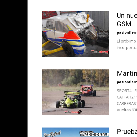
Un nue
GSM...
pasionfier
El próximo
incorpora..
Martín
pasionfier
SPORT4 - 
CATTAI121
CARRERAS12
Vueltas 9
Prueba