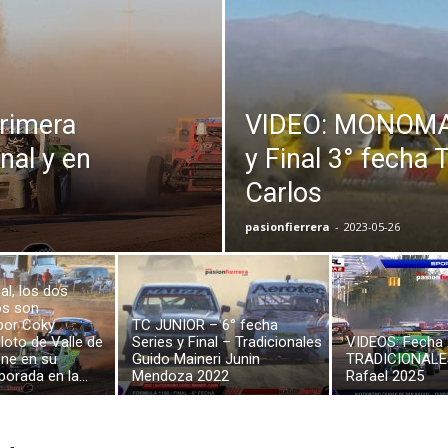
primera
VIDEO: MONOMAR
onal y en
y Final 3° fecha 
Carlos
pasionfierrera
-
2023-05-26
al, los dos
s son
por Coky
TC JUNIOR – 6° fecha
iloto de Valle de
Series y Final – Tradicionales
VIDEOS: Fecha 
ne en su
Guido Maineri Junin
TRADICIONALE
orada en la...
Mendoza 2022
Rafael 2025