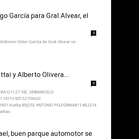
 García para Gral Alvear, el
0
tódromo Víctor García de Gral. Alvear se
tai y Alberto Olivera...
0
VERA1211:27.182 269MARCELO
1.10713.925 521TIAGO
.1831 Vuelta 85JOSE ANTONIO PELEGRINA811:48.2214
ueltas
ael, buen parque automotor se