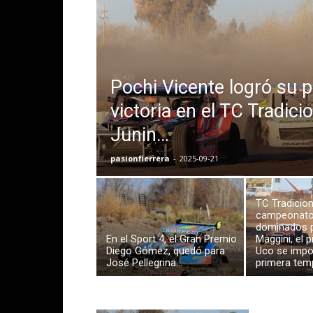
Pochi Vicente logró su 
victoria en el TC Tradici
Junin…
pasionfierrera
-
2025-09-21
TC Tradicion
campeonato
dominados 
En el Sport 4, el Gran Premio
Maggini, el p
Diego Gómez, quedó para
Uco se impo
José Pellegrina…
primera temp