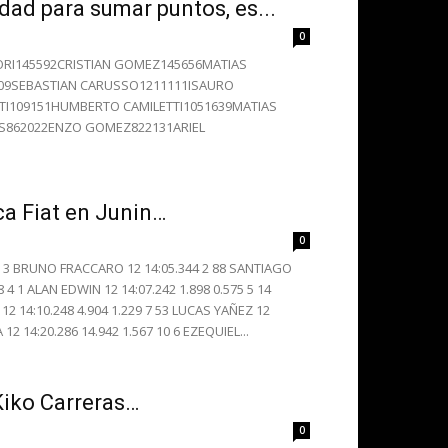
idad para sumar puntos, es...
0
RI145592CRISTIAN GOMEZ145656MATIAS
109SEBASTIAN CARUSSO1211111ISAURO
TI109151HUMBERTO CAMILETTI1051639MATIAS
AS862022ENZO GOMEZ822131ARIEL
ca Fiat en Junin…
0
r 1 3 BRUNO FRACCARO 12 14:05.344 2 88 SANTIAGO
 4 1 ALAN EDWIN 12 14:07.242 1.898 0.575 5 14
2 14:10.248 4.904 1.229 7 53 LUCAS YAÑEZ 12
12 14:20.286 14.942 1.567 10 6 EZEQUIEL...
 Kiko Carreras…
0