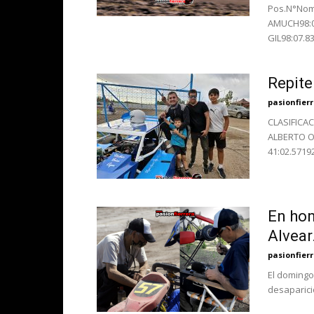
Pos.N°Nom
AMUCH98:0
GIL98:07.8
Repite
pasionfier
CLASIFICAC
ALBERTO O
41:02.5719
En hon
Alvear
pasionfier
El domingo
desaparició