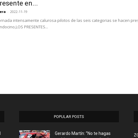
resente en...
rera
-
2022-11-19
ornada intensamente calurosa pilotos de las seis categorias se hacen pre
ndocino,LOS PRESENTES...
POPULAR POSTS
l
Gerardo Martín: ”No te hagas
Z