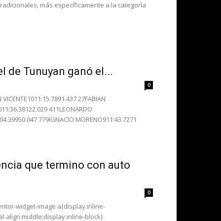
Tradicionales, más específicamente a la categoría
el de Tunuyan ganó el...
0
 VICENTE1011:15.7891.437 27FABIAN
011:36.38122.029 411LEONARDO
04.39950.047 779IGNACIO MORENO911:43.7271
ncia que termino con auto
0
entor-widget-image a{display:inline-
-align:middle;display:inline-block}