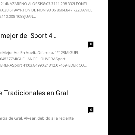
3 214NAZARENO ALOSSI98:03.3111.298 332LEONEL
.028 619AYRTON DE NONI98:06.8604.847 722DANIEL
110.008 1088JUAN...
 mejor del Sport 4…
0
Mejor Vel.En VueltaDif. resp. 1°129MIGUEL
0.045377MIGUEL ANGEL OLIVERASport
BRERASport 41:03.84990,21312.07469FEDERICO...
e Tradicionales en Gral.
0
ía de Gral. Alvear, debido a la reciente