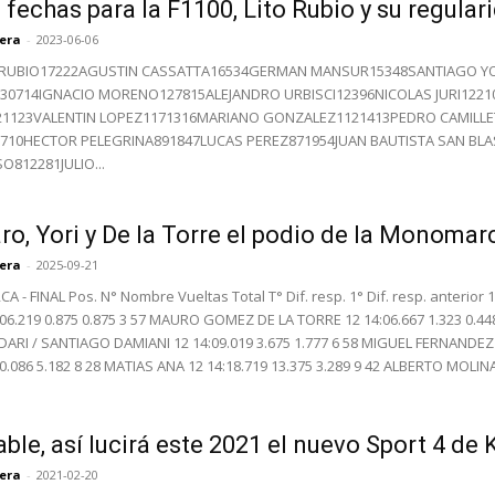
 fechas para la F1100, Lito Rubio y su regular
rera
-
2023-06-06
 RUBIO17222AGUSTIN CASSATTA16534GERMAN MANSUR15348SANTIAGO YO
0714IGNACIO MORENO127815ALEJANDRO URBISCI12396NICOLAS JURI122
1123VALENTIN LOPEZ1171316MARIANO GONZALEZ1121413PEDRO CAMILLE
710HECTOR PELEGRINA891847LUCAS PEREZ871954JUAN BAUTISTA SAN BL
812281JULIO...
ro, Yori y De la Torre el podio de la Monomar
rera
-
2025-09-21
- FINAL Pos. N° Nombre Vueltas Total T° Dif. resp. 1° Dif. resp. anterio
:06.219 0.875 0.875 3 57 MAURO GOMEZ DE LA TORRE 12 14:06.667 1.323 0.448
ARI / SANTIAGO DAMIANI 12 14:09.019 3.675 1.777 6 58 MIGUEL FERNANDEZ 1
10.086 5.182 8 28 MATIAS ANA 12 14:18.719 13.375 3.289 9 42 ALBERTO MOLINA 
ble, así lucirá este 2021 el nuevo Sport 4 de
rera
-
2021-02-20