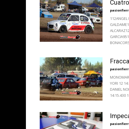
Cuatro
pasionfier
112ANGEL
GALDAME13
ALCARAZ12
GARCIA951
BONACORSO
Fracca
pasionfier
MONOMARCA 
YORI 12 14
DANIEL NOD
14:15.430 
Impeca
pasionfier