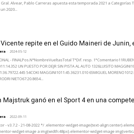
de Gral. Alvear, Pablo Carreras apuesta esta temporada 2021 a Categorías 
 un 2020...
Vicente repite en el Guido Maineri de Junin, 
rera
-
2024-05-12
ONAL - FINALPos.N°NombreVueltasTotal T°Dif. resp. 1°Comentario11RUBEN
11:14.352 UN PUESTO POR DEJR SIN PISTA AL AUTO 1326LUISITO MAGGINI1
1:36.79722.445 54COKI MAGGINI1011:45.36231.010 65MIGUEL MORENO1012:
RODRI NIETO67:20.8654...
Majstruk ganó en el Sport 4 en una compete
rera
-
2022-09-11
or - v3.7.2 - 21-08-2022 */ .elementor-widget-image{text-align:center}.elem
mentor-widget-image a img{width:48px}.elementor-widget-image img{vertical