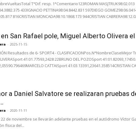
breVueltasTotal T°Dif. resp. 1°Comentario123ROMAN MASJTRUK98:02.01
4.3882.375 433IGNACIO PETTINA98:04.8442.831 597DIEGO GOMEZ98:06.0414
305.817 816CRISTIAN MONCADA98:10.1868.173 944CRISTIAN CABRERA98:12.02
 en San Rafael pole, Miguel Alberto Olivera el
rera
-
2025-11-15
IÓN Resultados de 6- SPORT4 - CLASIFICACIONPos.N°NombreClaseMejor Tm
LIVERASport 41:01.77593,2428 22BRUNO DEL POZOSport 41:01.82093,1745
2,05590.796469MARCELO CATTAISport 41:03.13391,23641.358514CRISTIAN CA
or a Daniel Salvatore se realizaran pruebas d
…
rera
-
2020-11-11
 22 de noviembre se llevarán adelante pruebas en el autódromo Víctor Garc
n física del...