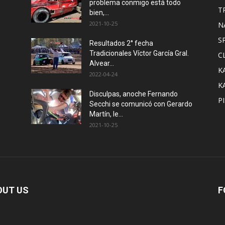
problema conmigo está todo
T
bien,...
2021-10-25
N
S
Resultados 2° fecha
Tradicionales Víctor García Gral.
C
Alvear…
K
2022-04-24
K
Disculpas, anoche Fernando
P
Secchi se comunicó con Gerardo
Martín, le...
2021-10-25
OUT US
F