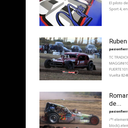
El piloto 
Sport 4, en
Ruben 
pasionfier
TC TRADICI
MAGGINI10
FUERTE101
Vuelta 824
Roman 
de...
pasionfier
/*! element
block}.ele