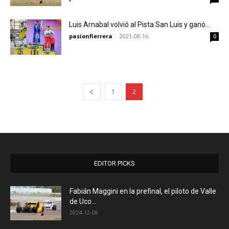
Luis Arnabal volvió al Pista San Luis y ganó…
pasionfierrera
-
2021-08-16
0
1
2
EDITOR PICKS
Fabián Maggini en la prefinal, el piloto de Valle
de Uco...
2024-12-08