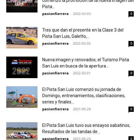
comenzó la promoción de la nueva imagen del
Pista...
pasionfierrera
-
2022-03-05
0
Tres que dan el presente en la Clase 3 del
Pista San Luis, Galetto,...
pasionfierrera
-
2022-03-02
0
Nueva imagen y renovados, el Turismo Pista
San Luis en busca de la apertura...
pasionfierrera
-
2022-03-01
0
El Pista San Luis comenzó su jornada de
Domingo, entrenamientos, clasificaciones,
series y finales…
pasionfierrera
-
2021-09-26
0
El Pista San Luis tuvo sus ensayos sabatinos,
Resultados de las tandas de...
pasionfierrera
-
2021-09-25
0