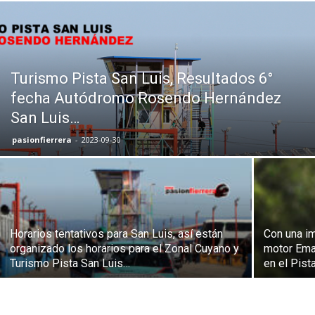
Turismo Pista San Luis, Resultados 6°
fecha Autódromo Rosendo Hernández
San Luis…
pasionfierrera
-
2023-09-30
Horarios tentativos para San Luis, así están
Con una im
organizado los horarios para el Zonal Cuyano y
motor Ema 
Turismo Pista San Luis…
en el Pist