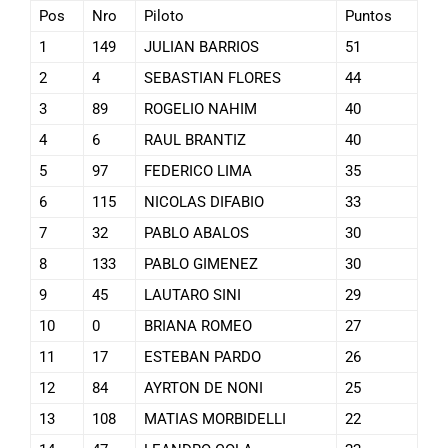
Pos
Nro
Piloto
Puntos
1
149
JULIAN BARRIOS
51
2
4
SEBASTIAN FLORES
44
3
89
ROGELIO NAHIM
40
4
6
RAUL BRANTIZ
40
5
97
FEDERICO LIMA
35
6
115
NICOLAS DIFABIO
33
7
32
PABLO ABALOS
30
8
133
PABLO GIMENEZ
30
9
45
LAUTARO SINI
29
10
0
BRIANA ROMEO
27
11
17
ESTEBAN PARDO
26
12
84
AYRTON DE NONI
25
13
108
MATIAS MORBIDELLI
22