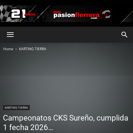
pasionfierrera.com
Home
KARTING TIERRA
KARTING TIERRA
Campeonatos CKS Sureño, cumplida
1 fecha 2026…