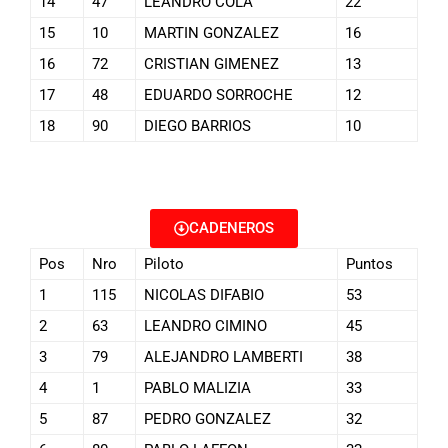
14
47
LEANDRO COLA
22
15
10
MARTIN GONZALEZ
16
16
72
CRISTIAN GIMENEZ
13
17
48
EDUARDO SORROCHE
12
18
90
DIEGO BARRIOS
10
CADENEROS
Pos
Nro
Piloto
Puntos
1
115
NICOLAS DIFABIO
53
2
63
LEANDRO CIMINO
45
3
79
ALEJANDRO LAMBERTI
38
4
1
PABLO MALIZIA
33
5
87
PEDRO GONZALEZ
32