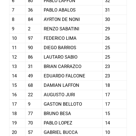
6
80
PABLO LAFFON
32
7
36
PABLO ABALOS
31
8
84
AYRTON DE NONI
30
9
2
RENZO SABATINI
29
10
97
FEDERICO LIMA
26
11
90
DIEGO BARRIOS
25
12
86
LAUTARO SABIO
25
13
31
BRIAN CARRAZCO
23
14
49
EDUARDO FALCONE
23
15
68
DAMIAN LAFFON
18
16
22
AUGUSTO JURI
17
17
9
GASTON BELLOTO
17
18
77
BRUNO BESA
15
19
70
PABLO LOPEZ
14
20
57
GABRIEL BUCCA
10