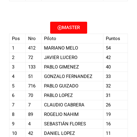
MASTER
Pos
Nro
Piloto
Puntos
1
412
MARIANO MELO
54
2
72
JAVIER LUCERO
42
3
133
PABLO GIMENEZ
40
4
51
GONZALO FERNANDEZ
33
5
716
PABLO GUIZADO
32
6
70
PABLO LOPEZ
31
7
7
CLAUDIO CABRERA
26
8
89
ROGELIO NAHIM
19
9
4
SEBASTIÁN FLORES
16
10
42
DANIEL LOPEZ
11