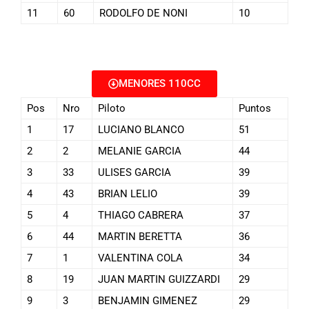
11
60
RODOLFO DE NONI
10
MENORES 110CC
Pos
Nro
Piloto
Puntos
1
17
LUCIANO BLANCO
51
2
2
MELANIE GARCIA
44
3
33
ULISES GARCIA
39
4
43
BRIAN LELIO
39
5
4
THIAGO CABRERA
37
6
44
MARTIN BERETTA
36
7
1
VALENTINA COLA
34
8
19
JUAN MARTIN GUIZZARDI
29
9
3
BENJAMIN GIMENEZ
29