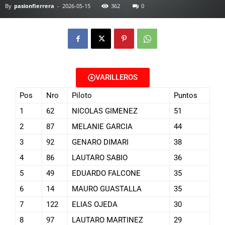
By
pasionfierrera
-
2026-05-15
362
0
VARILLEROS
Pos
Nro
Piloto
Puntos
1
62
NICOLAS GIMENEZ
51
2
87
MELANIE GARCIA
44
3
92
GENARO DIMARI
38
4
86
LAUTARO SABIO
36
5
49
EDUARDO FALCONE
35
6
14
MAURO GUASTALLA
35
7
122
ELIAS OJEDA
30
8
97
LAUTARO MARTINEZ
29