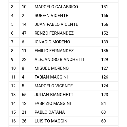
3
10
MARCELO CALABRIGO
181
4
2
RUBE•N VICENTE
166
5
14
JUAN PABLO VICENTE
156
6
47
RENZO FERNANDEZ
152
7
6
IGNACIO MORENO
139
8
11
EMILIO FERNANDEZ
135
9
22
ALEJANDRO BIANCHETTI
129
10
8
MIGUEL MORENO
127
11
4
FABIAN MAGGINI
126
12
5
MARCELO VICENTE
124
13
65
JULIAN BIANCHETTI
123
14
12
FABRIZIO MAGGINI
84
15
21
PABLO CATANA
63
16
26
LUISITO MAGGINI
60