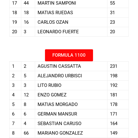
17
44
MARTIN SAMPONI
55
18
18
MATIAS RUEDAS
31
19
16
CARLOS OZAN
23
20
3
LEONARDO FUERTE
20
FORMULA 1100
1
2
AGUSTIN CASSATTA
231
2
5
ALEJANDRO URBISCI
198
3
3
LITO RUBIO
192
4
12
ENZO GOMEZ
181
5
8
MATIAS MORGADO
178
6
6
GERMAN MANSUR
171
7
4
SEBASTIAN CARUSO
164
8
66
MARIANO GONZALEZ
149