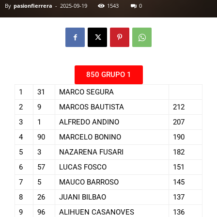
By
pasionfierrera
-
2025-09-19
1543
0
850 GRUPO 1
1
31
MARCO SEGURA
2
9
MARCOS BAUTISTA
212
3
1
ALFREDO ANDINO
207
4
90
MARCELO BONINO
190
5
3
NAZARENA FUSARI
182
6
57
LUCAS FOSCO
151
7
5
MAUCO BARROSO
145
8
26
JUANI BILBAO
137
9
96
ALIHUEN CASANOVES
136