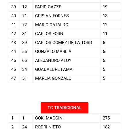
39
12
FARID GAZZE
19
40
71
CRISIAN FORNES
13
41
72
MARIO CATALDO
12
42
81
CARLOS FORNI
11
43
89
CARLOS GOMEZ DE LA TORR
5
44
56
GONZALO MARLIA
5
45
66
ALEJANDRO ALOY
5
46
34
GUADALUPE FAMA
5
47
51
MARLIA GONZALO
5
TC TRADICIONAL
1
1
COKI MAGGINI
275
2
24
RODRI NIETO
182