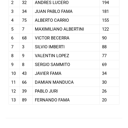
2
32
ANDRES LUCERO
194
3
34
JUAN PABLO FAMA
181
4
75
ALBERTO CARRIO
155
5
7
MAXIMILIANO ALBERTINI
122
6
68
VICTOR BECERRA
90
7
3
SILVIO IMBERTI
88
8
9
VALENTIN LOPEZ
77
9
8
SERGIO SAMMITO
69
10
43
JAVIER FAMA
34
11
66
DAMIAN MANDUCA
30
12
39
PABLO JURI
26
13
89
FERNANDO FAMA
20