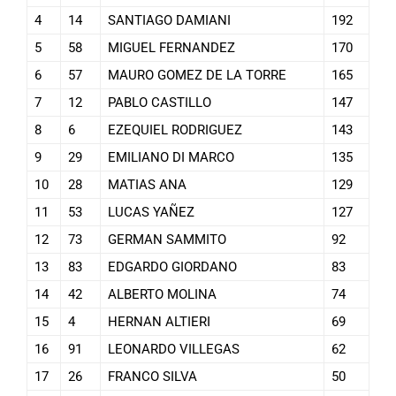
4
14
SANTIAGO DAMIANI
192
5
58
MIGUEL FERNANDEZ
170
6
57
MAURO GOMEZ DE LA TORRE
165
7
12
PABLO CASTILLO
147
8
6
EZEQUIEL RODRIGUEZ
143
9
29
EMILIANO DI MARCO
135
10
28
MATIAS ANA
129
11
53
LUCAS YAÑEZ
127
12
73
GERMAN SAMMITO
92
13
83
EDGARDO GIORDANO
83
14
42
ALBERTO MOLINA
74
15
4
HERNAN ALTIERI
69
16
91
LEONARDO VILLEGAS
62
17
26
FRANCO SILVA
50