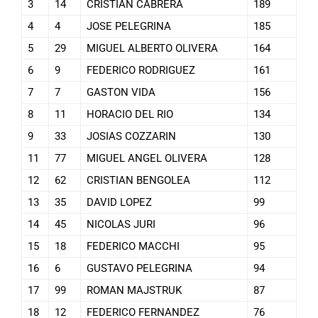
3
14
CRISTIAN CABRERA
189
4
4
JOSE PELEGRINA
185
5
29
MIGUEL ALBERTO OLIVERA
164
6
9
FEDERICO RODRIGUEZ
161
7
7
GASTON VIDA
156
8
11
HORACIO DEL RIO
134
9
33
JOSIAS COZZARIN
130
11
77
MIGUEL ANGEL OLIVERA
128
12
62
CRISTIAN BENGOLEA
112
13
35
DAVID LOPEZ
99
14
45
NICOLAS JURI
96
15
18
FEDERICO MACCHI
95
16
6
GUSTAVO PELEGRINA
94
17
99
ROMAN MAJSTRUK
87
18
12
FEDERICO FERNANDEZ
76