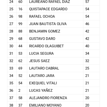
24
60
LAUREANO RAFAEL DIAZ
57
25
16
QUISTAPACE EDGARDO
54
26
98
RAFAEL OCHOA
54
27
99
JUAN BAUTISTA OLIVA
46
28
88
BENJAMIN GOMEZ
42
29
68
GUSTAVO DARO
42
30
44
RICARDO OLAGUIBET
40
31
53
LUCIA SEGURA
34
32
62
JESUS SAEZ
32
33
69
LAUTARO CABRAL
25
34
52
LAUTARO JARA
21
35
54
EXEQUIEL VITALI
21
36
2
LUCAS YAÑEZ
21
37
58
ALEJANDRO FIORENZA
20
38
37
EMILIANO MOYANO
20