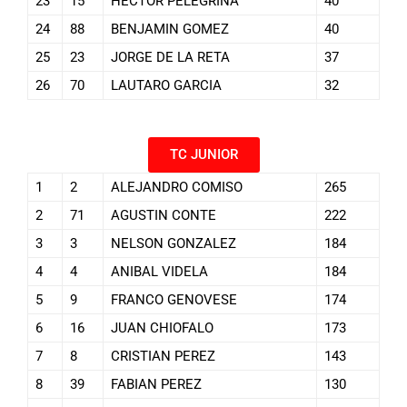
23
15
HECTOR PELEGRINA
40
24
88
BENJAMIN GOMEZ
40
25
23
JORGE DE LA RETA
37
26
70
LAUTARO GARCIA
32
TC JUNIOR
1
2
ALEJANDRO COMISO
265
2
71
AGUSTIN CONTE
222
3
3
NELSON GONZALEZ
184
4
4
ANIBAL VIDELA
184
5
9
FRANCO GENOVESE
174
6
16
JUAN CHIOFALO
173
7
8
CRISTIAN PEREZ
143
8
39
FABIAN PEREZ
130