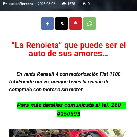
By
pasionfierrera
-
2025-08-02
1676
0
“La Renoleta” que puede ser el
auto de sus amores…
En venta Renault 4 con motorización Fiat 1100
totalmente nuevo, aunque tenes la opción de
comprarlo con motor o sin motor.
Para más detalles comunícate al tel. 260 –
4050593