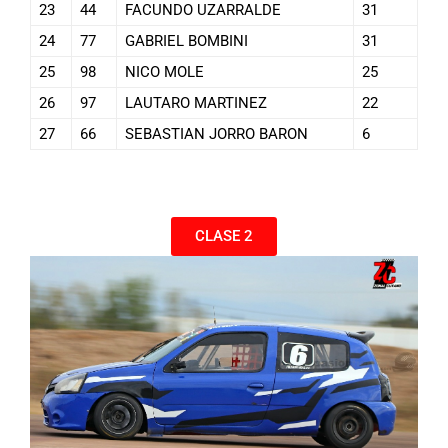
23
44
FACUNDO UZARRALDE
31
24
77
GABRIEL BOMBINI
31
25
98
NICO MOLE
25
26
97
LAUTARO MARTINEZ
22
27
66
SEBASTIAN JORRO BARON
6
CLASE 2