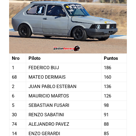
Nro
Piloto
Puntos
1
FEDERICO BUJ
186
68
MATEO DERIMAIS
160
2
JUAN PABLO ESTEBAN
136
6
MAURICIO MARTOS
126
5
SEBASTIAN FUSARI
98
30
RENZO SABATINI
91
74
ALEJANDRO PAVEZ
88
14
ENZO GERARDI
85