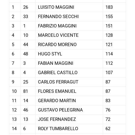
1
26
LUISITO MAGGINI
183
2
33
FERNANDO SECCHI
155
3
1
FABRIZIO MAGGINI
151
4
10
MARCELO VICENTE
128
5
44
RICARDO MORENO
121
6
48
HUGO STYL
114
7
3
FABIAN MAGGINI
112
8
4
GABRIEL CASTILLO
107
9
25
CARLOS FERRAGUT
87
10
81
FLORES EMANUEL
87
11
14
GERARDO MARTIN
83
12
46
GUSTAVO PELEGRINA
76
13
13
JOSE FERNANDEZ
72
14
6
ROLY TUMBARELLO
62