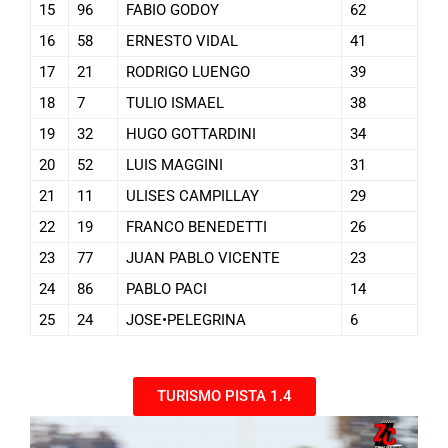
15
96
FABIO GODOY
62
16
58
ERNESTO VIDAL
41
17
21
RODRIGO LUENGO
39
18
7
TULIO ISMAEL
38
19
32
HUGO GOTTARDINI
34
20
52
LUIS MAGGINI
31
21
11
ULISES CAMPILLAY
29
22
19
FRANCO BENEDETTI
26
23
77
JUAN PABLO VICENTE
23
24
86
PABLO PACI
14
25
24
JOSE•PELEGRINA
6
TURISMO PISTA 1.4