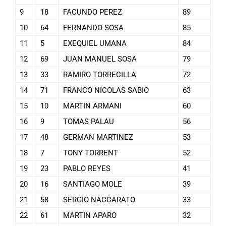
9
18
FACUNDO PEREZ
89
10
64
FERNANDO SOSA
85
11
5
EXEQUIEL UMANA
84
12
69
JUAN MANUEL SOSA
79
13
33
RAMIRO TORRECILLA
72
14
71
FRANCO NICOLAS SABIO
63
15
10
MARTIN ARMANI
60
16
9
TOMAS PALAU
56
17
48
GERMAN MARTINEZ
53
18
7
TONY TORRENT
52
19
23
PABLO REYES
41
20
16
SANTIAGO MOLE
39
21
58
SERGIO NACCARATO
33
22
61
MARTIN APARO
32