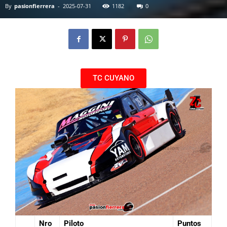
By
pasionfierrera
-
2025-07-31
1182
0
TC CUYANO
Nro
Piloto
Puntos