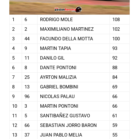
1
6
RODRIGO MOLE
108
2
2
MAXIMILIANO MARTINEZ
102
3
44
FACUNDO DELLA MOTTA
100
4
9
MARTIN TAPIA
93
5
11
DANILO GIL
92
6
8
DANTE PONTONI
88
7
25
AYRTON MALIZIA
84
8
13
GABRIEL BOMBINI
69
9
96
NICOLAS PALAU
66
10
3
MARTIN PONTONI
66
11
5
SANTIBAÑEZ GUSTAVO
61
12
66
SEBASTIAN JORRO BARON
59
13
37
JUAN PABLO MELIA
55