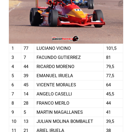
1
77
LUCIANO VICINO
101,5
3
7
FACUNDO GUTIERREZ
81
4
44
RICARDO MORENO
79,5
5
39
EMANUEL IRUELA
77,5
6
45
VICENTE MORALES
64
7
14
ANGELO CASELLI
45,5
8
28
FRANCO MERLO
44
9
5
MARTIN MAGALLANES
41
10
13
JULIAN MOLINA BOMBALET
39,5
11
21
ARIEL IRUELA
38