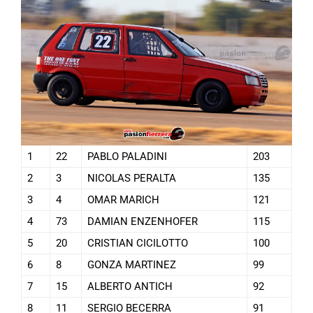
1
22
PABLO PALADINI
203
2
3
NICOLAS PERALTA
135
3
4
OMAR MARICH
121
4
73
DAMIAN ENZENHOFER
115
5
20
CRISTIAN CICILOTTO
100
6
8
GONZA MARTINEZ
99
7
15
ALBERTO ANTICH
92
8
11
SERGIO BECERRA
91