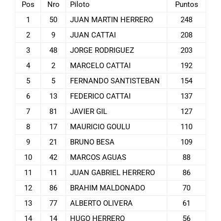
Pos
Nro
Piloto
Puntos
1
50
JUAN MARTIN HERRERO
248
2
9
JUAN CATTAI
208
3
48
JORGE RODRIGUEZ
203
4
2
MARCELO CATTAI
192
5
5
FERNANDO SANTISTEBAN
154
6
13
FEDERICO CATTAI
137
7
81
JAVIER GIL
127
8
17
MAURICIO GOULU
110
9
21
BRUNO BESA
109
10
42
MARCOS AGUAS
88
11
11
JUAN GABRIEL HERRERO
86
12
86
BRAHIM MALDONADO
70
13
77
ALBERTO OLIVERA
61
14
14
HUGO HERRERO
56