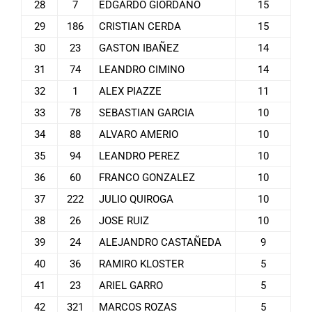
28
7
EDGARDO GIORDANO
15
29
186
CRISTIAN CERDA
15
30
23
GASTON IBAÑEZ
14
31
74
LEANDRO CIMINO
14
32
1
ALEX PIAZZE
11
33
78
SEBASTIAN GARCIA
10
34
88
ALVARO AMERIO
10
35
94
LEANDRO PEREZ
10
36
60
FRANCO GONZALEZ
10
37
222
JULIO QUIROGA
10
38
26
JOSE RUIZ
10
39
24
ALEJANDRO CASTAÑEDA
9
40
36
RAMIRO KLOSTER
5
41
23
ARIEL GARRO
5
42
321
MARCOS ROZAS
5