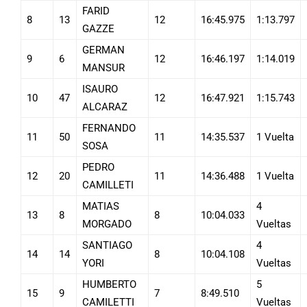
FARID
8
13
12
16:45.975
1:13.797
GAZZE
GERMAN
9
6
12
16:46.197
1:14.019
MANSUR
ISAURO
10
47
12
16:47.921
1:15.743
ALCARAZ
FERNANDO
11
50
11
14:35.537
1 Vuelta
SOSA
PEDRO
12
20
11
14:36.488
1 Vuelta
CAMILLETI
MATIAS
4
13
8
8
10:04.033
MORGADO
Vueltas
SANTIAGO
4
14
14
8
10:04.108
YORI
Vueltas
HUMBERTO
5
15
9
7
8:49.510
CAMILETTI
Vueltas