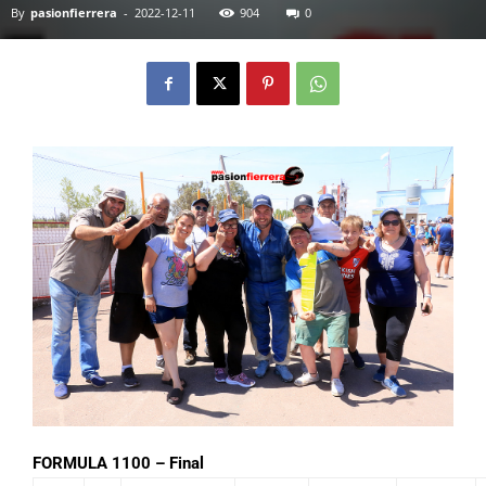
By
pasionfierrera
-
2022-12-11
904
0
FORMULA 1100 – Final