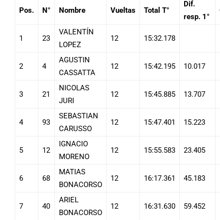
Dif.
Pos.
N°
Nombre
Vueltas
Total T°
resp. 1°
VALENTÍN
1
23
12
15:32.178
LOPEZ
AGUSTIN
2
4
12
15:42.195
10.017
CASSATTA
NICOLAS
3
21
12
15:45.885
13.707
JURI
SEBASTIAN
4
93
12
15:47.401
15.223
CARUSSO
IGNACIO
5
12
12
15:55.583
23.405
MORENO
MATIAS
6
68
12
16:17.361
45.183
BONACORSO
ARIEL
7
40
12
16:31.630
59.452
BONACORSO