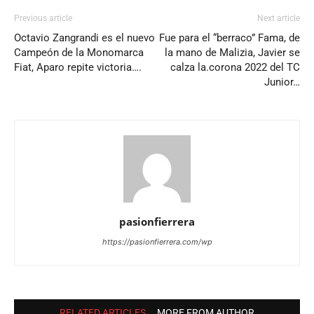
Previous article
Next article
Octavio Zangrandi es el nuevo
Fue para el “berraco” Fama, de
Campeón de la Monomarca
la mano de Malizia, Javier se
Fiat, Aparo repite victoria….
calza la.corona 2022 del TC
Junior…
pasionfierrera
https://pasionfierrera.com/wp
RELATED ARTICLES
MORE FROM AUTHOR