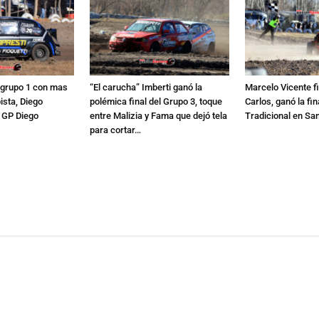
0 grupo 1 con mas
“El carucha” Imberti ganó la
Marcelo Vicente f
ista, Diego
polémica final del Grupo 3, toque
Carlos, ganó la fin
l GP Diego
entre Malizia y Fama que dejó tela
Tradicional en Sa
para cortar…