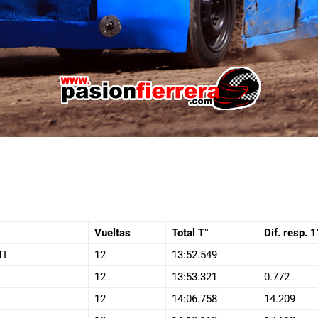
Vueltas
Total T°
Dif. resp. 1
TI
12
13:52.549
12
13:53.321
0.772
12
14:06.758
14.209