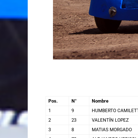
Pos.
N°
Nombre
1
9
HUMBERTO CAMILET
2
23
VALENTÍN LOPEZ
3
8
MATIAS MORGADO