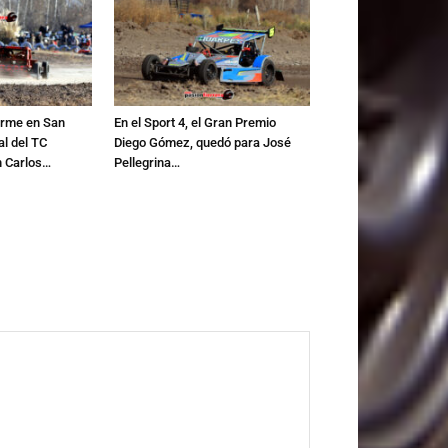
irme en San
En el Sport 4, el Gran Premio
al del TC
Diego Gómez, quedó para José
n Carlos…
Pellegrina…