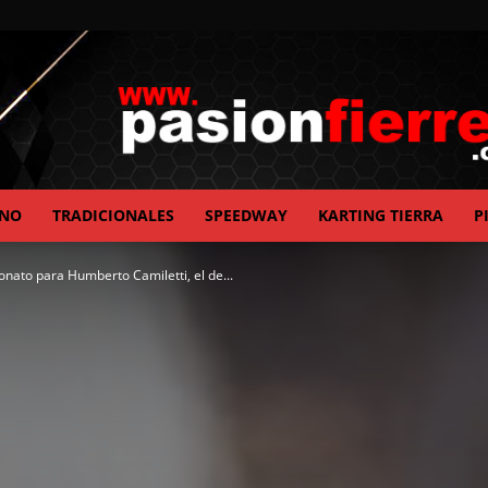
ANO
TRADICIONALES
SPEEDWAY
KARTING TIERRA
P
pasionfierrera.com
nato para Humberto Camiletti, el de...