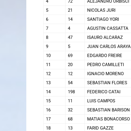
4
72
ALEJANDRO URBISCI
5
21
NICOLAS JURI
6
14
SANTIAGO YORI
7
4
AGUSTIN CASSATTA
8
47
ISAURO ALCARAZ
9
5
JUAN CARLOS ARAYA
10
69
EDGARDO FREIRE
11
20
PEDRO CAMILLETI
12
12
IGNACIO MORENO
13
54
SEBASTIAN FLORES
14
198
FEDERICO CATAI
15
11
LUIS CAMPOS
16
32
SEBASTIAN BARISON
17
68
MATIAS BONACORSO
18
13
FARID GAZZE