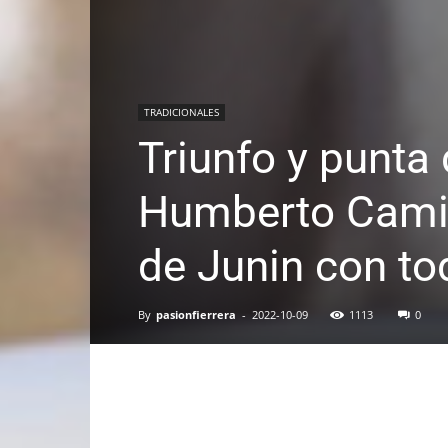
TRADICIONALES
Triunfo y punta
Humberto Camile
de Junin con t
By
pasionfierrera
-
2022-10-09
1113
0