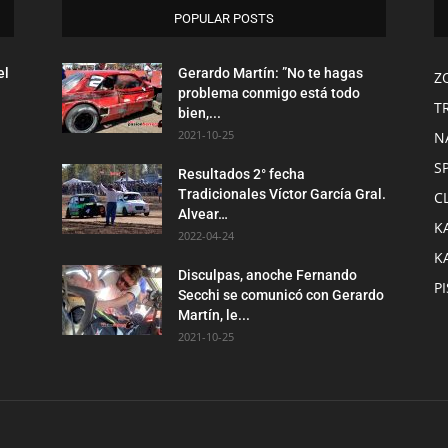
POPULAR POSTS
el
Gerardo Martín: ”No te hagas
Z
problema conmigo está todo
T
bien,...
2021-10-25
N
S
Resultados 2° fecha
Tradicionales Víctor García Gral.
C
Alvear…
K
2022-04-24
K
Disculpas, anoche Fernando
P
Secchi se comunicó con Gerardo
Martín, le...
2021-10-25