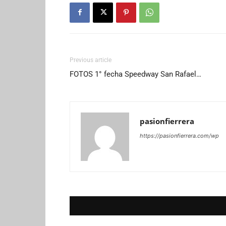
Previous article
FOTOS 1° fecha Speedway San Rafael…
pasionfierrera
https://pasionfierrera.com/wp