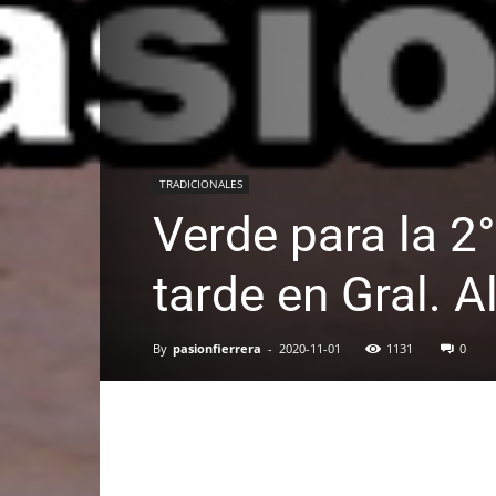
TRADICIONALES
Verde para la 2
tarde en Gral. A
By
pasionfierrera
-
2020-11-01
1131
0