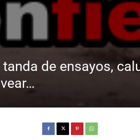
° tanda de ensayos, cal
lvear…