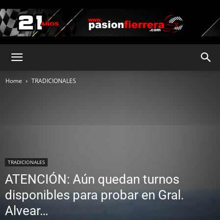
pasionfierrera.com
Home
TRADICIONALES
TRADICIONALES
ATENCIÓN: Aún quedan turnos
disponibles para probar en Gral.
Alvear…