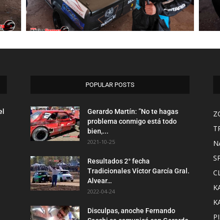
POPULAR POSTS
el
Gerardo Martín: ”No te hagas
Z
problema conmigo está todo
T
bien,...
2021-10-25
N
S
Resultados 2° fecha
Tradicionales Víctor García Gral.
C
Alvear…
K
2022-04-24
K
Disculpas, anoche Fernando
P