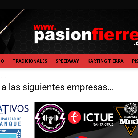
NO
TRADICIONALES
SPEEDWAY
KARTING TIERRA
PI
pasionfierrera.com
resas…
 a las siguientes empresas…