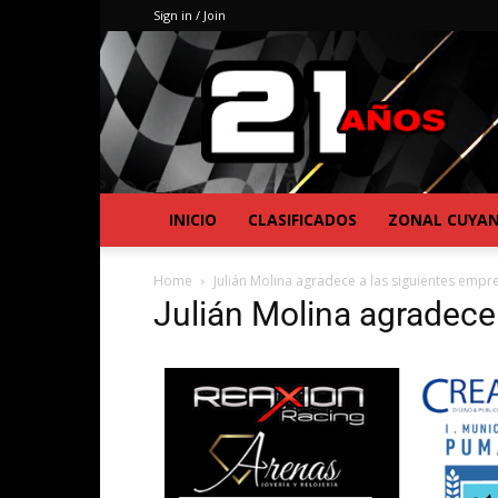
Sign in / Join
INICIO
CLASIFICADOS
ZONAL CUYA
Home
Julián Molina agradece a las siguientes emp
Julián Molina agradece