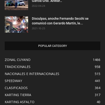
García Gral. Alvear…
2022-04-24
Disculpas, anoche Fernando Secchi se
comunicó con Gerardo Martín, le...
2021-10-25
POPULAR CATEGORY
ZONAL CUYANO
1466
TRADICIONALES
958
NACIONALES E INTERNACIONALES
515
SPEEDWAY
441
CLASIFICADOS
364
KARTING TIERRA
317
KARTING ASFALTO
40