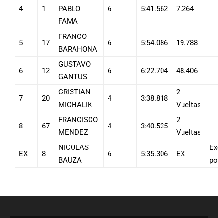
4
1
PABLO
6
5:41.562
7.264
FAMA
FRANCO
5
17
6
5:54.086
19.788
BARAHONA
GUSTAVO
6
12
6
6:22.704
48.406
GANTUS
CRISTIAN
2
7
20
4
3:38.818
MICHALIK
Vueltas
FRANCISCO
2
8
67
4
3:40.535
MENDEZ
Vueltas
NICOLAS
Ex
EX
8
6
5:35.306
EX
BAUZA
po