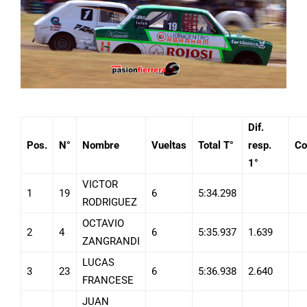
Dif.
Pos.
N°
Nombre
Vueltas
Total T°
resp.
Co
1°
VICTOR
1
19
6
5:34.298
RODRIGUEZ
OCTAVIO
2
4
6
5:35.937
1.639
ZANGRANDI
LUCAS
3
23
6
5:36.938
2.640
FRANCESE
JUAN